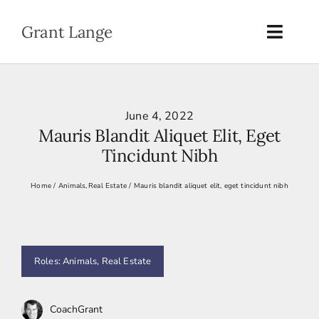
Skip
to
Grant Lange
Toggl
content
Naviga
Home
June 4, 2022
Portfolio
Mauris Blandit Aliquet Elit, Eget
Tincidunt Nibh
About
Home
Animals
Real Estate
Mauris blandit aliquet elit, eget tincidunt nibh
Contact
Roles:
Animals
,
Real Estate
CoachGrant